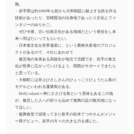
施。
・岩手県は約1000年も前から大和朝廷に献上する鉄を作る
技術があったり、宮崎賢治の出身地であったり文化とファ
ンタジーのゆりかご。
ぜひ今後、古い伝統文化がある地域だという発信をし未
来へ羽ばたいってもらいたい。
・日本食文化を世界遺産に、という農林水産省のプロジェ
クトがあるので、それにあわせて
被災地の未来ある高校生が地元で活躍でき、岩手の食文
化が世界に広がっていけるよう、関西がサポートできたら
と思っている。
・大槌町には井上ひさしさんのひょっこりひょうたん島の
モデルといわれる蓬莱島がある。
Holly-island＝神にささげる島という意味もあるこの地
が、被災した人への祈りも込めて
復興の証の観光地になっ
てほしい。
・復興食堂で頑張ってきた歌手の松本てつやさんがメジャ
ー再デビュー。岩手の方々の大きな力を感じた。