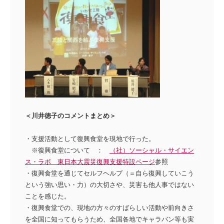
＜川井徳子のコメントまとめ＞
・支援活動として復興食堂を現地で行った。
※復興食堂について ：
（社）ソーシャル・サイエン
ス・ラボ 東日本大震災復興支援特設ページ
参照
・復興食堂を通じてセルフヘルプ（＝自ら復興していこう
という強い思い・力）の大切さや、災害も他人事ではない
ことを感じた。
・復興食堂での、現地の方々のすばらしい活動や前向きさ
を全国に知ってもらうため、全国各地でキャラバン等も実