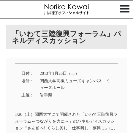
t
o
g
g
l
e
「いわて三陸復興フォーラム」パ
n
a
ネルディスカッション
v
i
g
a
t
i
o
日付：
2013年1月26日（土）
n
場所：
関西大学高槻ミューズキャンパス ミ
ューズホール
主催：
岩手県
1/26（土）関西大学にて開催された「いわて三陸復興フ
ォーラム～つながりを力に～」のパネルディスカッシ
ョン『さあ前へ!!くらし興し・仕事興し・夢興し』に、