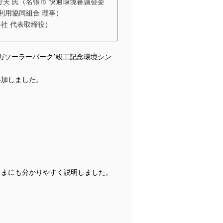
夫 氏（名張市 快適環境審議会委
利用協同組合 理事）
社 代表取締役）
ガソーラーパーク’竣工記念
環境シン
参加しました。
さまにも分かりやすく説明しました。