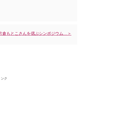
片倉もとこさんを偲ぶシンポジウム…＞
リンク