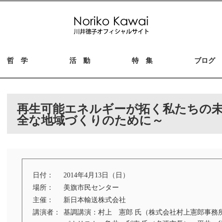
哲 学
活 動
特 集
ブログ
再生可能エネルギーが拓く私たちの未
全な地域づくりのために～
日付：
2014年4月13日（日）
場所：
美旗市民センター
主催：
新日本輸送株式会社
講演者：
基調講演：村上 憲郎 氏（株式会社村上憲郎事務