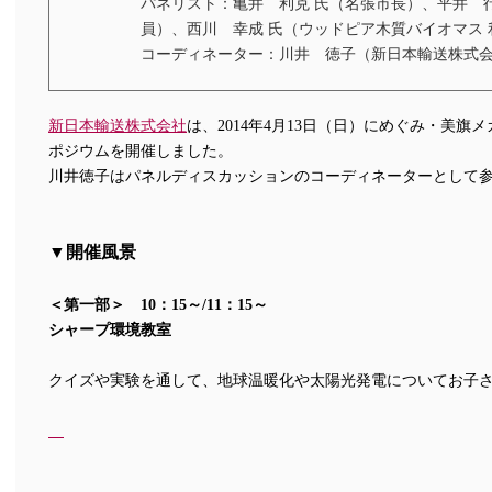
パネリスト：亀井 利克 氏（名張市長）、平井 行
員）、西川 幸成 氏（ウッドピア木質バイオマス 
コーディネーター：川井 徳子（新日本輸送株式会
新日本輸送株式会社
は、2014年
4月13日（日）にめぐみ・美旗メ
ポジウムを開催しました。
川井徳子はパネルディスカッションのコーディネーターとして
▼開催風景
＜第一部＞ 10：15～/11：15～
シャープ環境教室
クイズや実験を通して、地球温暖化や太陽光発電について
お子