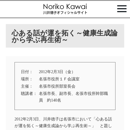
t
o
g
g
l
e
心ある話が運を拓く～健康生成論
n
a
から学ぶ再生術～
v
i
g
a
t
i
o
日付：
2012年2月3日（金）
n
場所：
名張市役所１Ｆ会議室
主催：
名張市役所部室長会
聴講者：
名張市長、副市長、名張市役所幹部職
員 約140名
2012年2月3日、川井徳子は名張市において「心ある話
が運を拓く～健康生成論から学ぶ再生術～」 と題し