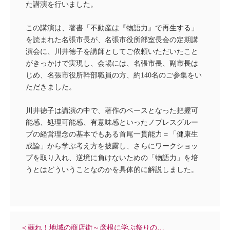
た講演を行いました。
この講演は、著書「不動産は『物語力』で再生する」
を読まれた名張市長が、名張市役所部室長会の定期講
演会に、川井徳子を講師としてご依頼いただいたこと
がきっかけで実現し、会場には、名張市長、副市長は
じめ、名張市役所幹部職員の方、約140名のご参集をい
ただきました。
川井徳子は講演の中で、著作のベースとなった把握可
能感、処理可能感、有意味感といったノブレスグルー
プの経営理念の基本でもある首尾一貫能力＝「健康生
成論」から学ぶ考え方を披露し、さらにワークショッ
プを取り入れ、逆境に負けないための「物語力」を培
うとはどういうことなのかを具体的に解説しました。
＜蘇れ！地域の商店街～彦根に学ぶ祭りの…