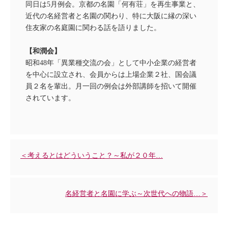
同日は5月例会。京都の名園「何有荘」を再生事業と、
近代の名経営者と名園の関わり、特に大阪に縁の深い
住友家の名庭園に関わる話を語りました。
【和潤会】
昭和48年「異業種交流の会」として中小企業の経営者
を中心に設立され、会員からは上場企業２社、国会議
員２名を輩出。月一回の例会は外部講師を招いて開催
されています。
＜考えるとはどういうこと？～私が２０年…
名経営者と名園に学ぶ～次世代への物語…＞