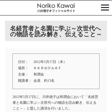
t
o
g
g
l
e
名経営者と名園に学ぶ～次世代へ
n
a
の物語を読み解き、伝えること～
v
i
g
a
t
i
o
日付：
2012年5月17日（木）
n
場所：
ＫＫＲホテル６Ｆ
主催：
和潤会
聴講者：
会員 約13名
2012年5月17日に、川井徳子は和潤会において「名経営
者と名園に学ぶ～次世代への物語を読み解き、伝える
こと～」と題した講演を行いました。