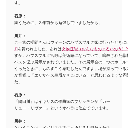
す。
石原：
舞うために、３年前から勉強していましたから。
川井：
ご一族の櫻間さんはウィーンのハプスブルグ家に行ったときに
1]
を舞われました。あれは
女物狂能（おんなものぐるいのう）[*1
すか。ハプスブルグ宮殿は美術館になっていて、暗殺された悲
ベスを偲ぶ展示がされていました。その展示会の一つのホール
やったときに、ものすごく感動したんですよ。場が持っている
か音響…「エリザベス皇后がそこにいる」と思わせるような雰
た。
石原：
『隅田川』はイギリスの作曲家のブリッテンが『カー
リュー・リヴァー』というオペラに仕立てています。
川井：
ということは、イギリスの方にも通じるお能だったの