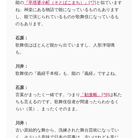
能の
『卒塔婆小町（そとばこまち）』[*7]
と似ています
ね。神楽にある物語で能になっているものもあります
し、能で演じられているものが歌舞伎になっているも
のもあります。
石原：
歌舞伎はほとんど能から出ていますし、人形浄瑠璃
も。
川井：
歌舞伎の『義経千本桜』も、能の『義経』ですよね。
石原：
言葉がまったく一緒です。つまり
「勧進帳」[*8]
は私た
ちも言えるのです。歌舞伎役者が間違ったらわかるく
らい（笑）、まったくそのまま。
川井：
古い原始的な舞から、洗練された舞台芸術になってい
く。そういう意味で日本の芸事は、古いけれども常に