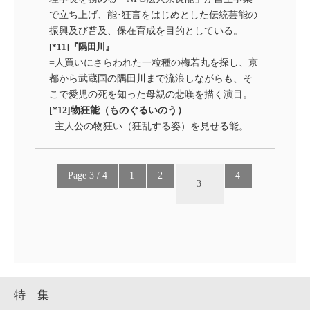
で立ち上げ、能･狂言をはじめとした伝統芸能の
振興及び普及、保在育成を目的としている。
[*11]『隅田川』
=人買いにさらわれた一粒種の梅若丸を探し、京
都から武蔵国の隅田川まで流浪しながらも、そ
こで愛児の死を知った母親の悲嘆を描く演目。
[*12]物狂能（ものぐるいのう）
=主人公の物狂い（狂乱する姿）を見せる能。
Page 3 / 4
1
2
4
3
特 集