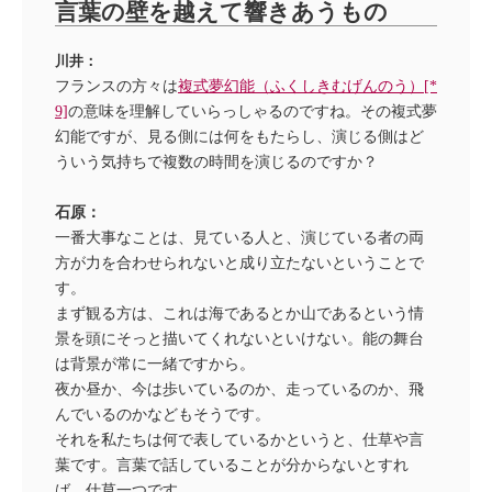
言葉の壁を越えて響きあうもの
川井：
フランスの方々は
複式夢幻能（ふくしきむげんのう）[*
9]
の意味を理解していらっしゃるのですね。その複式夢
幻能ですが、見る側には何をもたらし、演じる側はど
ういう気持ちで複数の時間を演じるのですか？
石原：
一番大事なことは、見ている人と、演じている者の両
方が力を合わせられないと成り立たないということで
す。
まず観る方は、これは海であるとか山であるという情
景を頭にそっと描いてくれないといけない。能の舞台
は背景が常に一緒ですから。
夜か昼か、今は歩いているのか、走っているのか、飛
んでいるのかなどもそうです。
それを私たちは何で表しているかというと、仕草や言
葉です。言葉で話していることが分からないとすれ
ば、仕草一つです。