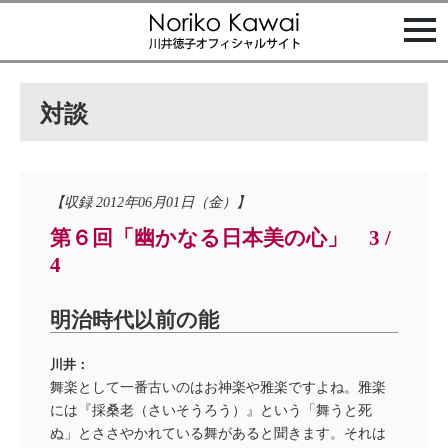
t
o
g
g
l
e
対談
n
a
v
i
g
a
【収録 2012年06月01日（金）】
t
i
第６回「幽かなる日本美の心」 3 /
o
n
4
明治時代以前の能
川井：
舞楽として一番古いのはお神楽や雅楽ですよね。雅楽
には『採桑老（さいそうろう）』という「舞うと死
ぬ」とささやかれている舞があると聞きます。それは