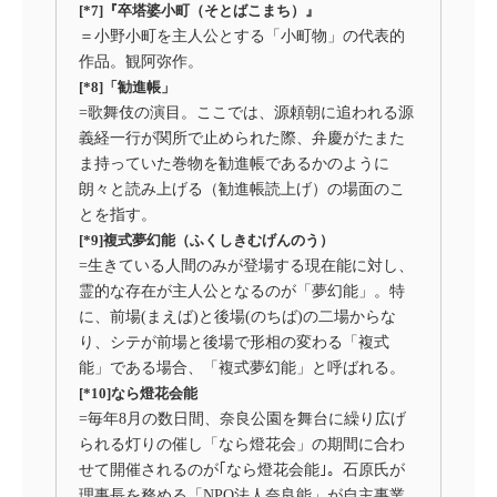
[*7]『卒塔婆小町（そとばこまち）』
＝小野小町を主人公とする「小町物」の代表的
作品。観阿弥作。
[*8]「勧進帳」
=歌舞伎の演目。ここでは、源頼朝に追われる源
義経一行が関所で止められた際、弁慶がたまた
ま持っていた巻物を勧進帳であるかのように
朗々と読み上げる（勧進帳読上げ）の場面のこ
とを指す。
[*9]複式夢幻能（ふくしきむげんのう）
=生きている人間のみが登場する現在能に対し、
霊的な存在が主人公となるのが「夢幻能」。特
に、前場(まえば)と後場(のちば)の二場からな
り、シテが前場と後場で形相の変わる「複式
能」である場合、「複式夢幻能」と呼ばれる。
[*10]なら燈花会能
=毎年8月の数日間、奈良公園を舞台に繰り広げ
られる灯りの催し「なら燈花会」の期間に合わ
せて開催されるのが｢なら燈花会能｣。石原氏が
理事長を務める「NPO法人奈良能」が自主事業