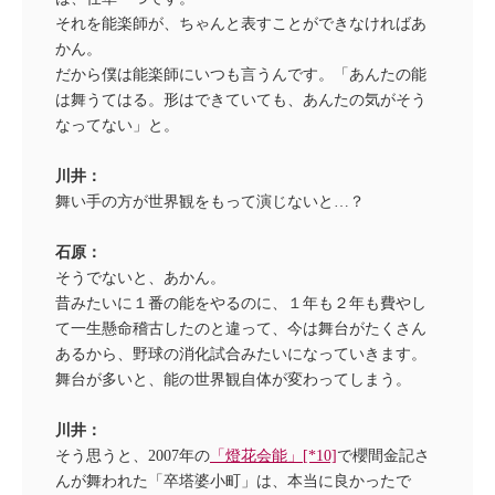
それを能楽師が、ちゃんと表すことができなければあ
かん。
だから僕は能楽師にいつも言うんです。「あんたの能
は舞うてはる。形はできていても、あんたの気がそう
なってない」と。
川井：
舞い手の方が世界観をもって演じないと…？
石原：
そうでないと、あかん。
昔みたいに１番の能をやるのに、１年も２年も費やし
て一生懸命稽古したのと違って、今は舞台がたくさん
あるから、野球の消化試合みたいになっていきます。
舞台が多いと、能の世界観自体が変わってしまう。
川井：
そう思うと、2007年の
「燈花会能」[*10]
で櫻間金記さ
んが舞われた「卒塔婆小町」は、本当に良かったで