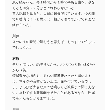
息が続かへん。今１時間から１時間半ある曲を、少な
くとも20分～30分ほどで終わらせないと。
昔の記録を見ると、１日に10番演じています。今の能
で10番演じようと思えば、朝から晩までかけてもまだ
終わらへん。
川井：
３分の１の時間で舞おうと思えば、ものすごく忙しい
でしょうね。
石原：
そりゃ忙しい。怒鳴りながら、パパパっと舞うわけや
から（笑）
情緒豊かな場面も、えらい喧嘩腰だったと思います
よ。マイクや音響がない上に、面を付けているでし
ょ。よっぽど大きな声で怒鳴らんと観客まで聞こえな
い。屋外でする薪御能を見たことがある方なら、理屈
で考えたら分かりますよね。
川井：